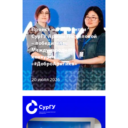
Проект магистрантки
СурГУ Арины Поспеловой
– победитель
Международного
конкурса
«#ДоброАрктика»
20 июля 2026