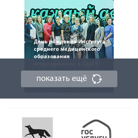
День рождения Института
среднего медицинского
образования
отпраздновали в СурГУ
показать ещё
22 мая 2026