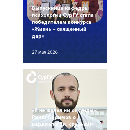
Выпускница кафедры
психологии СурГУ стала
победителем конкурса
«Жизнь – священный
дар»
27 мая 2026
«Я не жалел ни секунды»:
Ринат Каримов о
кардиологии, спасении