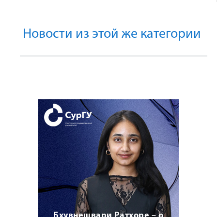
Новости из этой же категории
Бхувнешвари Ратхоре – о