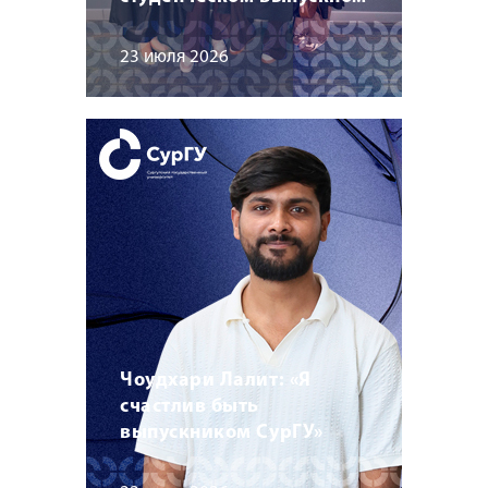
23 июля 2026
Чоудхари Лалит: «Я
счастлив быть
выпускником СурГУ»