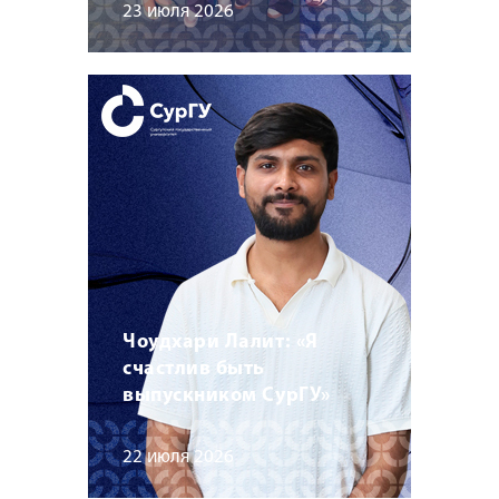
23 июля 2026
Чоудхари Лалит: «Я
счастлив быть
выпускником СурГУ»
22 июля 2026