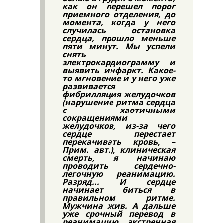
как он перешел порог
приемного отделения, до
момента, когда у него
случилась остановка
сердца, прошло меньше
пяти минут. Мы успели
снять
электрокардиограмму и
выявить инфаркт. Какое-
то мгновение и у него уже
развивается
фибрилляция желудочков
(нарушение ритма сердца
с хаотичными
сокращениями
желудочков, из-за чего
сердце перестает
перекачивать кровь, –
Прим. авт.), клиническая
смерть, я начинаю
проводить сердечно-
легочную реанимацию.
Разряд... И сердце
начинает биться в
правильном ритме.
Мужчина жив. А дальше
уже срочный перевод в
реанимацию, экстренная