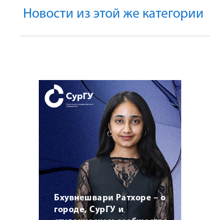
Новости из этой же категории
Бхувнешвари Ратхоре – о
городе, СурГУ и