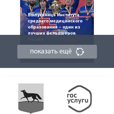
Выпускница Института
среднего медицинского
образования – один из
лучших фельдшеров
России
показать ещё
10 сентября 2025