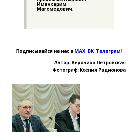
Иманкарим
Магомедович.
Подписывайся на нас в
MAX
Ӏ
ВК
Ӏ
Телеграм
!
Автор: Вероника Петровская
Фотограф: Ксения Радионова