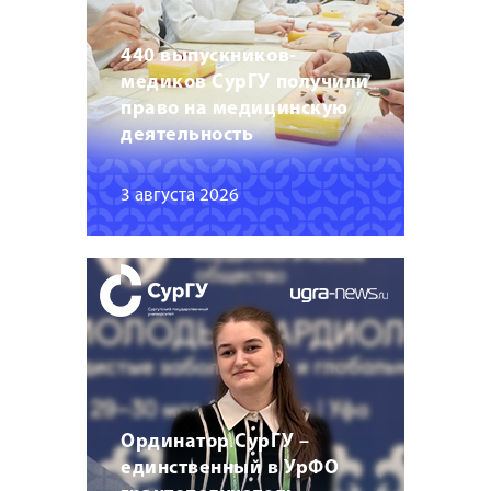
440 выпускников-
медиков СурГУ получили
право на медицинскую
деятельность
3 августа 2026
Ординатор СурГУ –
единственный в УрФО