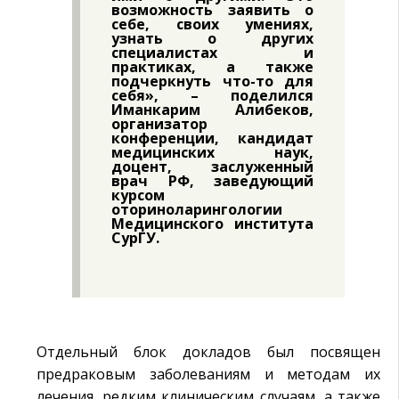
возможность заявить о
себе, своих умениях,
узнать о других
специалистах и
практиках, а также
подчеркнуть что-то для
себя», – поделился
Иманкарим Алибеков,
организатор
конференции, кандидат
медицинских наук,
доцент, заслуженный
врач РФ, заведующий
курсом
оториноларингологии
Медицинского института
СурГУ.
Отдельный блок докладов был посвящен
предраковым заболеваниям и методам их
лечения, редким клиническим случаям, а также