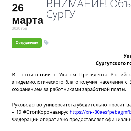
ВНИМАНИЕ! Объя
26
СурГУ
марта
2020 год
Сотрудникам
Ув
Сургутского г
В соответствии с Указом Президента Российс
эпидемиологического благополучия населения с 
сохранением за работниками заработной платы.
Руководство университета убедительно просит в
– 19 #СтопКоронавирус
https://xn--80aesfpebagmfb
Федерации оперативно предоставляет официальну