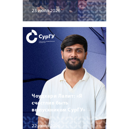
23 июля 2026
Чоудхари Лалит: «Я
счастлив быть
выпускником СурГУ»
22 июля 2026