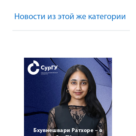
Новости из этой же категории
Бхувнешвари Ратхоре – о